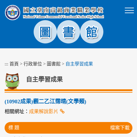
跳
到
主
要
內
容
區
塊
:::
首頁
>
行政單位
>
圖書館
>
自主學習成果
自主學習成果
(10902成果)觀二乙江霈晴(文學類)
相關網址：
成果解說影片
標 題
檔案下載