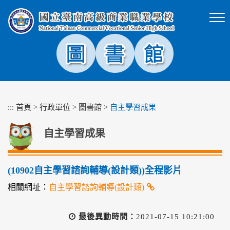
跳
到
主
要
內
容
區
塊
:::
首頁
>
行政單位
>
圖書館
>
自主學習成果
自主學習成果
(10902自主學習諮詢輔導(設計類))全程影片
相關網址：
自主學習諮詢輔導(設計類)
最後異動時間：
2021-07-15 10:21:00