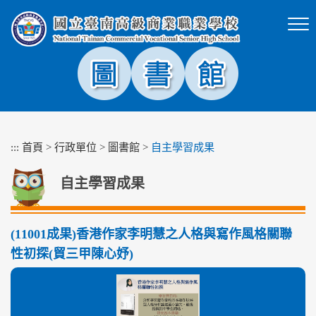
跳
到
主
要
內
容
區
塊
:::
首頁
>
行政單位
>
圖書館
>
自主學習成果
自主學習成果
(11001成果)香港作家李明慧之人格與寫作風格關聯
性初探(貿三甲陳心妤)