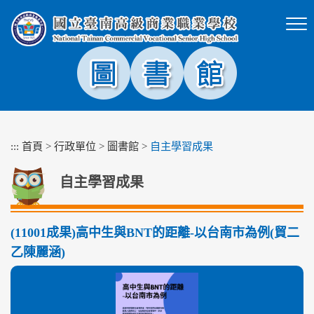
跳
到
主
要
內
容
區
塊
:::
首頁
>
行政單位
>
圖書館
>
自主學習成果
自主學習成果
(11001成果)高中生與BNT的距離-以台南市為例(貿二
乙陳麗涵)