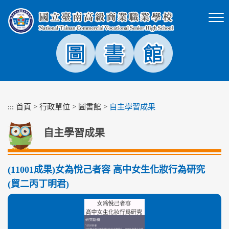
跳
到
主
要
內
容
區
塊
:::
首頁
>
行政單位
>
圖書館
>
自主學習成果
自主學習成果
(11001成果)女為悅己者容 高中女生化妝行為研究
(貿二丙丁明君)