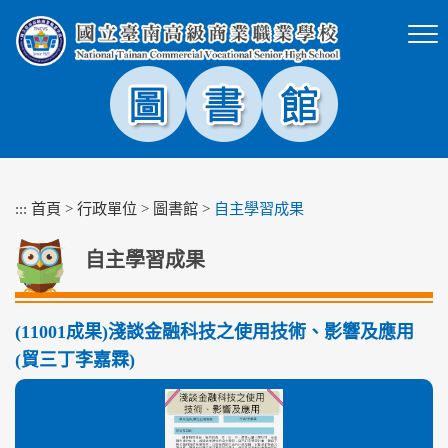
跳
到
主
要
內
容
區
塊
:::
首頁
>
行政單位
>
圖書館
>
自主學習成果
自主學習成果
(11001成果)淺談金融科技之使用技術、影響及應用
(貿三丁李嘉霖)