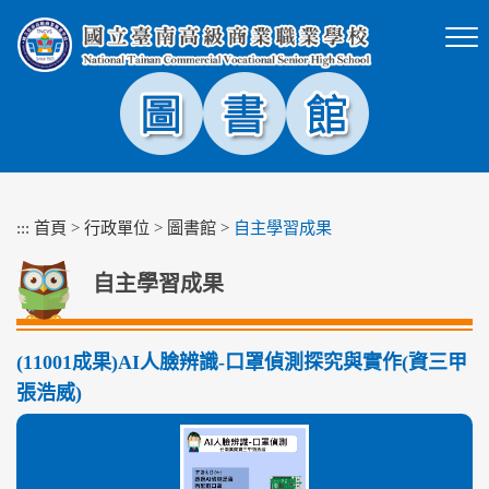
跳
到
主
要
內
容
區
塊
:::
首頁
>
行政單位
>
圖書館
>
自主學習成果
自主學習成果
(11001成果)AI人臉辨識-口罩偵測探究與實作(資三甲
張浩威)