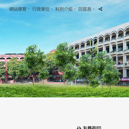
網站導覽
．
行政單位
．
科別介紹
．
回首頁
．
友善列印