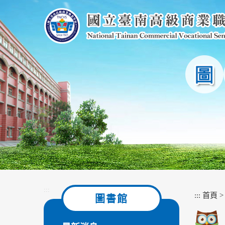
跳
到
主
要
內
容
區
塊
:::
:::
首頁
圖書館