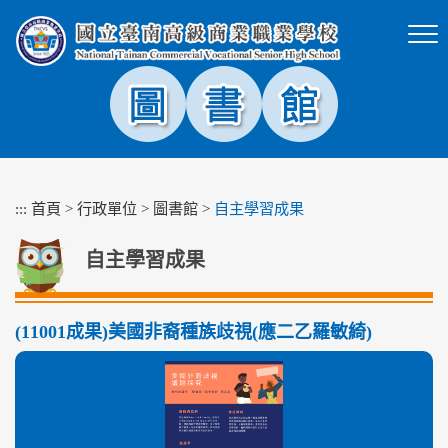
跳
到
主
要
內
容
區
塊
:::
首頁
>
行政單位
>
圖書館
>
自主學習成果
自主學習成果
(11001成果)美國非裔種族歧視(應二乙羅敏綺)