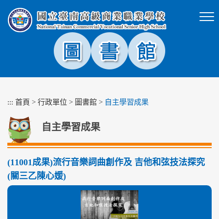
跳
到
主
要
內
容
區
塊
:::
首頁
>
行政單位
>
圖書館
>
自主學習成果
自主學習成果
(11001成果)流行音樂詞曲創作及 吉他和弦技法探究
(關三乙陳心媛)