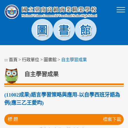
跳
到
主
要
內
容
區
塊
:::
首頁
>
行政單位
>
圖書館
>
自主學習成果
自主學習成果
(11002成果)語言學習策略與應用-以自學西班牙語為
例(應三乙王愛昀)
標 題
檔案下載