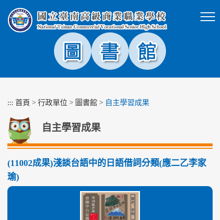
跳
到
主
要
內
容
區
塊
:::
首頁
>
行政單位
>
圖書館
>
自主學習成果
自主學習成果
(11002成果)淺談台語中的日語借詞分類(應二乙李家
瑜)