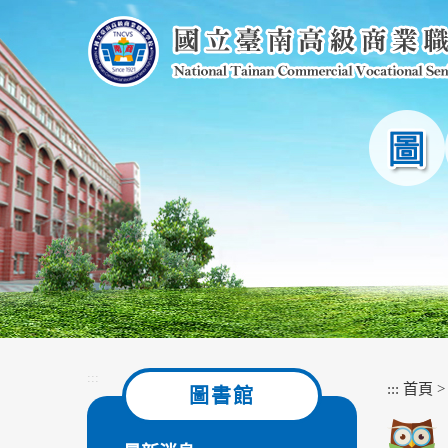
跳
到
主
要
內
容
區
塊
:::
:::
首頁
圖書館