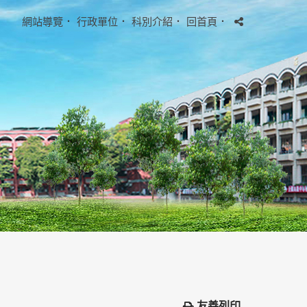
網站導覽
．
行政單位
．
科別介紹
．
回首頁
．
友善列印