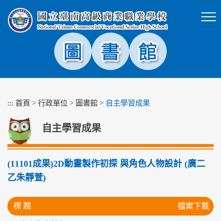
跳
到
主
要
內
容
區
塊
:::
首頁
>
行政單位
>
圖書館
>
自主學習成果
自主學習成果
(11101成果)2D動畫製作初探 與角色人物設計 (廣二
乙朱靜萱)
標 題
檔案下載