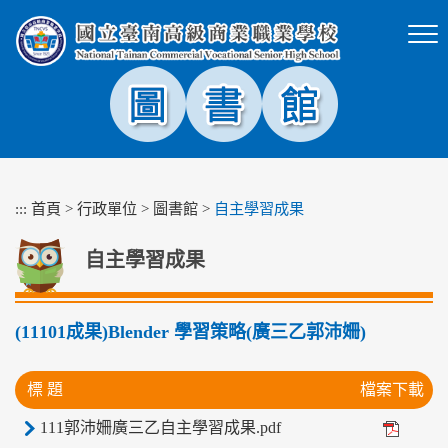
跳
到
主
要
內
容
區
塊
:::
首頁
>
行政單位
>
圖書館
>
自主學習成果
自主學習成果
(11101成果)Blender 學習策略(廣三乙郭沛姍)
標 題
檔案下載
111郭沛姍廣三乙自主學習成果.pdf