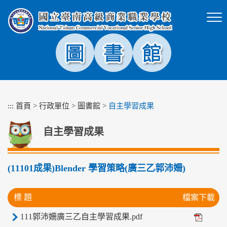
跳
到
主
要
內
容
區
塊
:::
首頁
>
行政單位
>
圖書館
>
自主學習成果
自主學習成果
(11101成果)Blender 學習策略(廣三乙郭沛姍)
標 題
檔案下載
111郭沛姍廣三乙自主學習成果.pdf