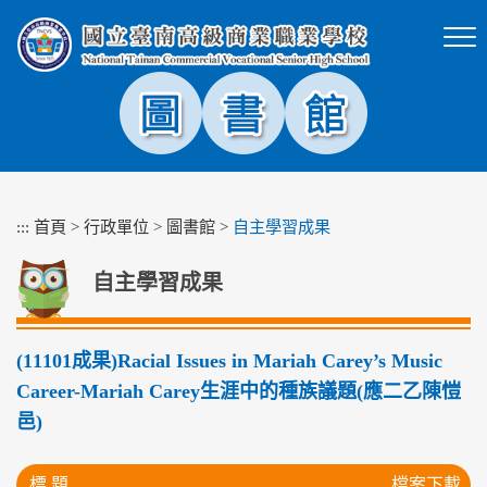
跳
到
主
要
內
容
區
塊
:::
首頁
>
行政單位
>
圖書館
>
自主學習成果
自主學習成果
(11101成果)Racial Issues in Mariah Carey’s Music
Career-Mariah Carey生涯中的種族議題(應二乙陳愷
邑)
標 題
檔案下載