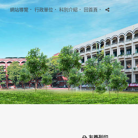
網站導覽
．
行政單位
．
科別介紹
．
回首頁
．
友善列印