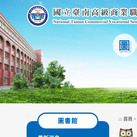
跳
到
主
要
內
容
區
塊
:::
:::
首頁
圖書館