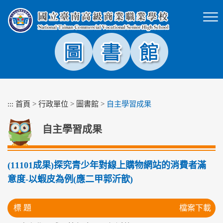
跳
到
主
要
內
容
區
塊
:::
首頁
>
行政單位
>
圖書館
>
自主學習成果
自主學習成果
(11101成果)探究青少年對線上購物網站的消費者滿
意度-以蝦皮為例(應二甲郭沂歆)
標 題
檔案下載