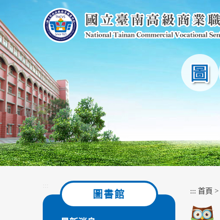
跳
到
主
要
內
容
區
塊
:::
:::
首頁
圖書館