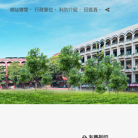
網站導覽
．
行政單位
．
科別介紹
．
回首頁
．
友善列印