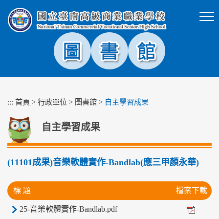
跳
到
主
要
內
容
區
塊
:::
首頁
>
行政單位
>
圖書館
>
自主學習成果
自主學習成果
(11101成果)音樂軟體實作-Bandlab(應三甲顏永華)
標 題
檔案下載
25-音樂軟體實作-Bandlab.pdf