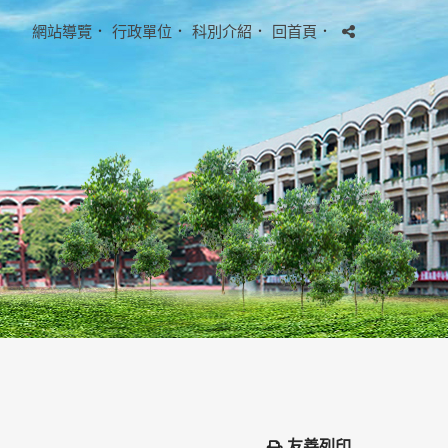
網站導覽
．
行政單位
．
科別介紹
．
回首頁
．
友善列印