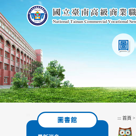
跳
到
主
要
內
容
區
塊
:::
:::
首頁
圖書館