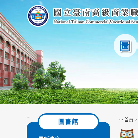
跳
到
主
要
內
容
區
塊
:::
:::
首頁
圖書館