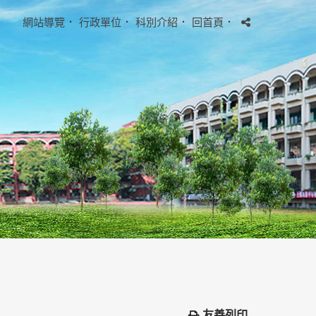
網站導覽
．
行政單位
．
科別介紹
．
回首頁
．
友善列印