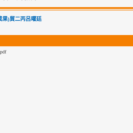
02成果)貿二丙呂曜廷
pdf