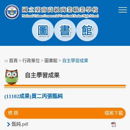
跳
到
主
要
內
容
區
塊
:::
首頁
>
行政單位
>
圖書館
>
自主學習成果
自主學習成果
(11102成果)貿二丙張甄純
標 題
檔案下載
甄純.pdf