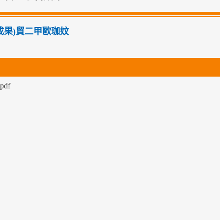
02成果)貿二甲歐珈妏
pdf