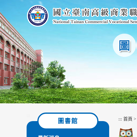
跳
到
主
要
內
容
區
塊
:::
:::
首頁
圖書館