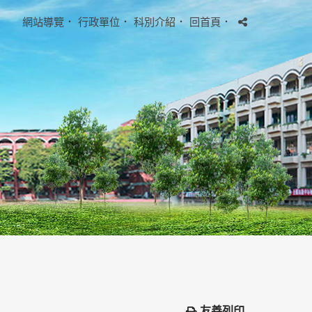
網站導覽
．
行政單位
．
科別介紹
．
回首頁
．
友善列印