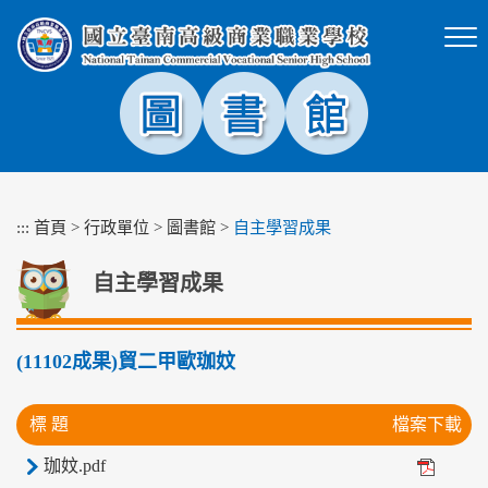
跳
到
主
要
內
容
區
塊
:::
首頁
>
行政單位
>
圖書館
>
自主學習成果
自主學習成果
(11102成果)貿二甲歐珈妏
標 題
檔案下載
珈妏.pdf