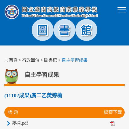
跳
到
主
要
內
容
區
塊
:::
首頁
>
行政單位
>
圖書館
>
自主學習成果
自主學習成果
(11102成果)廣二乙黃婷榆
標 題
檔案下載
婷榆.pdf