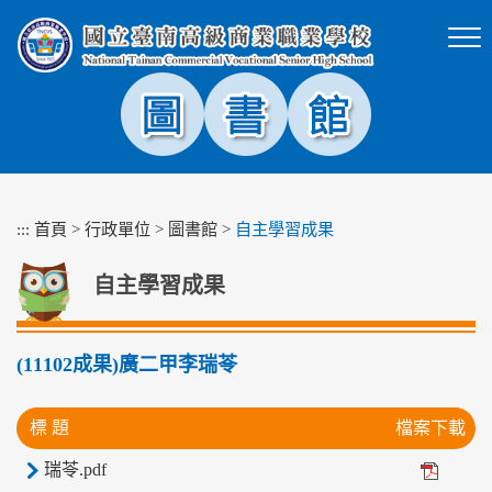
跳
到
主
要
內
容
區
塊
:::
首頁
>
行政單位
>
圖書館
>
自主學習成果
自主學習成果
(11102成果)廣二甲李瑞苓
標 題
檔案下載
瑞苓.pdf