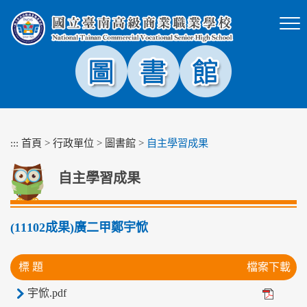
跳
到
主
要
內
容
區
塊
:::
首頁
>
行政單位
>
圖書館
>
自主學習成果
自主學習成果
(11102成果)廣二甲鄭宇惞
標 題
檔案下載
宇惞.pdf