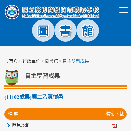
跳
到
主
要
內
容
區
塊
:::
首頁
>
行政單位
>
圖書館
>
自主學習成果
自主學習成果
(11102成果)應二乙陳愷邑
標 題
檔案下載
愷邑.pdf