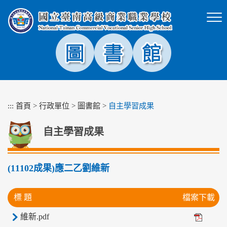
跳
到
主
要
內
容
區
塊
:::
首頁
>
行政單位
>
圖書館
>
自主學習成果
自主學習成果
(11102成果)應二乙劉維新
標 題
檔案下載
維新.pdf