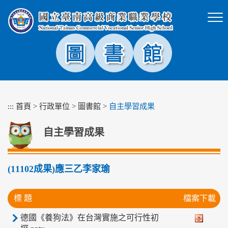
跳
到
主
要
內
容
區
塊
:::
首頁
>
行政單位
>
圖書館
>
自主學習成果
自主學習成果
(11102成果)應三乙李家瑜
標 題
檔案下載
德國《養狗法》在台灣實施之可行性初