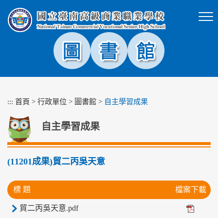
跳
到
主
要
內
容
區
塊
:::
首頁
>
行政單位
>
圖書館
>
自主學習成果
自主學習成果
(11201成果)貿二丙吳天意
標 題
檔案下載
貿二丙吳天意.pdf