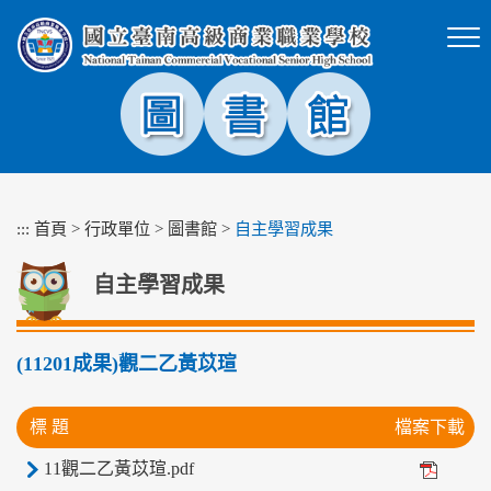
跳
到
主
要
內
容
區
塊
:::
首頁
>
行政單位
>
圖書館
>
自主學習成果
自主學習成果
(11201成果)觀二乙黃苡瑄
標 題
檔案下載
11觀二乙黃苡瑄.pdf