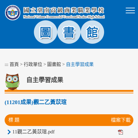
跳
到
主
要
內
容
區
塊
:::
首頁
>
行政單位
>
圖書館
>
自主學習成果
自主學習成果
(11201成果)觀二乙黃苡瑄
標 題
檔案下載
11觀二乙黃苡瑄.pdf