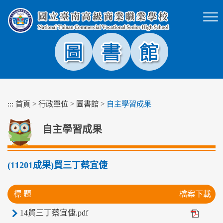
跳
到
主
要
內
容
區
塊
:::
首頁
>
行政單位
>
圖書館
>
自主學習成果
自主學習成果
(11201成果)貿三丁蔡宜倢
標 題
檔案下載
14貿三丁蔡宜倢.pdf