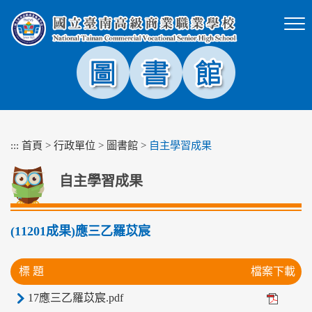
跳
到
主
要
內
容
區
塊
:::
首頁
>
行政單位
>
圖書館
>
自主學習成果
自主學習成果
(11201成果)應三乙羅苡宸
標 題
檔案下載
17應三乙羅苡宸.pdf