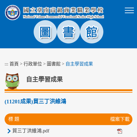
跳
到
主
要
內
容
區
塊
:::
首頁
>
行政單位
>
圖書館
>
自主學習成果
自主學習成果
(11201成果)貿三丁洪維鴻
標 題
檔案下載
貿三丁洪維鴻.pdf