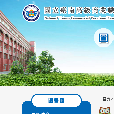
跳
到
主
要
內
容
區
塊
:::
:::
首頁
圖書館