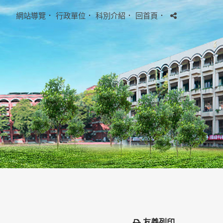
網站導覽
．
行政單位
．
科別介紹
．
回首頁
．
友善列印