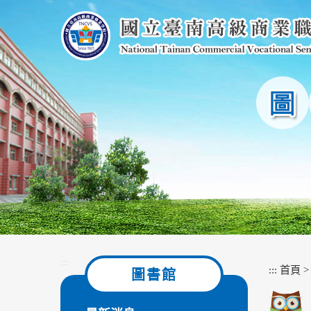
跳
到
主
要
內
容
區
塊
:::
:::
首頁
圖書館