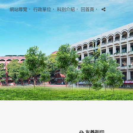
網站導覽
．
行政單位
．
科別介紹
．
回首頁
．
友善列印