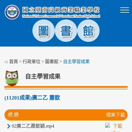
跳
到
主
要
內
容
區
塊
:::
首頁
>
行政單位
>
圖書館
>
自主學習成果
自主學習成果
(11201成果)廣二乙 蕭歆
標 題
檔案下載
02廣二乙蕭歆穎.mp4