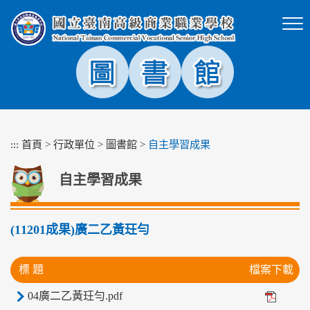
跳
到
主
要
內
容
區
塊
:::
首頁
>
行政單位
>
圖書館
>
自主學習成果
自主學習成果
(11201成果)廣二乙黃玨勻
標 題
檔案下載
04廣二乙黃玨勻.pdf