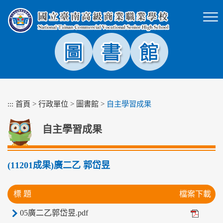
跳
到
主
要
內
容
區
塊
:::
首頁
>
行政單位
>
圖書館
>
自主學習成果
自主學習成果
(11201成果)廣二乙 郭岱昱
標 題
檔案下載
05廣二乙郭岱昱.pdf