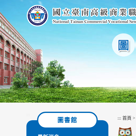
跳
到
主
要
內
容
區
塊
:::
:::
首頁
圖書館