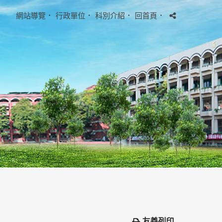
網站導覽
．
行政單位
．
科別介紹
．
回首頁
．
友善列印