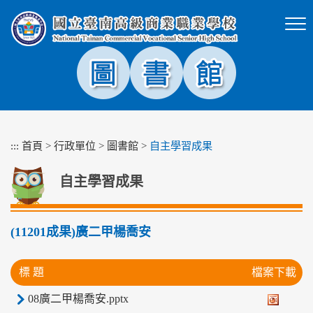
跳
到
主
要
內
容
區
塊
:::
首頁
>
行政單位
>
圖書館
>
自主學習成果
自主學習成果
(11201成果)廣二甲楊喬安
標 題
檔案下載
08廣二甲楊喬安.pptx