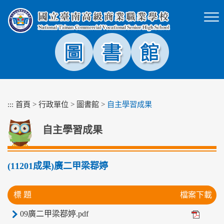
跳
到
主
要
內
容
區
塊
:::
首頁
>
行政單位
>
圖書館
>
自主學習成果
自主學習成果
(11201成果)廣二甲梁鄀婷
標 題
檔案下載
09廣二甲梁鄀婷.pdf