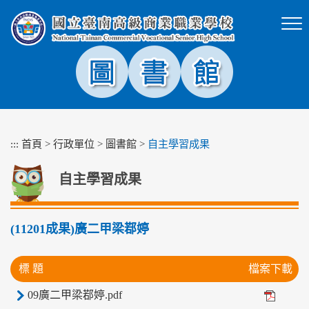
跳
到
主
要
內
容
區
塊
:::
首頁
>
行政單位
>
圖書館
>
自主學習成果
自主學習成果
(11201成果)廣二甲梁鄀婷
標 題
檔案下載
09廣二甲梁鄀婷.pdf