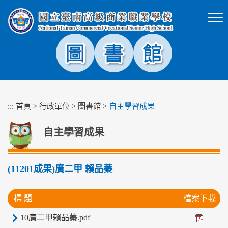
跳
到
主
要
內
容
區
塊
:::
首頁
>
行政單位
>
圖書館
>
自主學習成果
自主學習成果
(11201成果)廣二甲 賴品蓁
標 題
檔案下載
10廣二甲賴品蓁.pdf