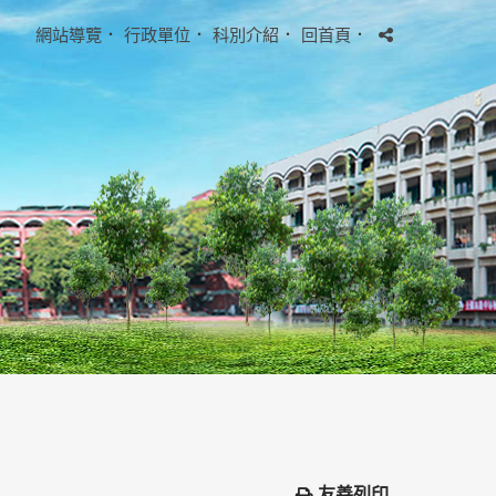
網站導覽
．
行政單位
．
科別介紹
．
回首頁
．
友善列印