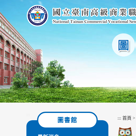
跳
到
主
要
內
容
區
塊
:::
:::
首頁
圖書館