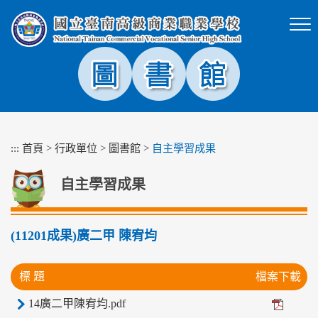
跳
到
主
要
內
容
區
塊
:::
首頁
>
行政單位
>
圖書館
>
自主學習成果
自主學習成果
(11201成果)廣二甲 陳宥均
標 題
檔案下載
14廣二甲陳宥均.pdf